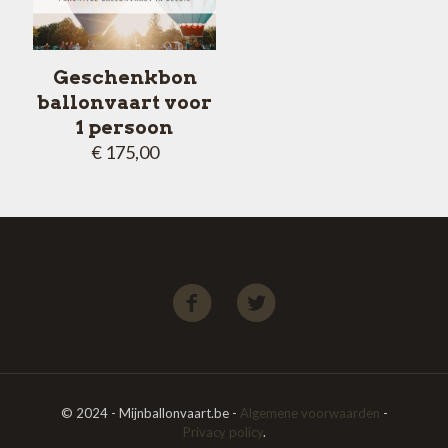
Geschenkbon
ballonvaart voor
1 persoon
€
175,00
© 2024 - Mijnballonvaart.be -
Algemene voorwaarden
-
Privacy policy
.