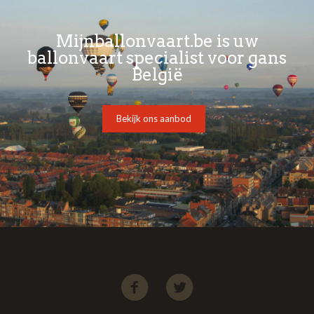
Mijnballonvaart.be is uw
ballonvaart specialist voor gans
België
Bekijk ons aanbod