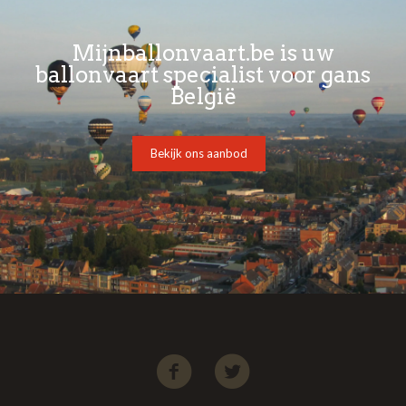
Mijnballonvaart.be is uw
ballonvaart specialist voor gans
België
Bekijk ons aanbod